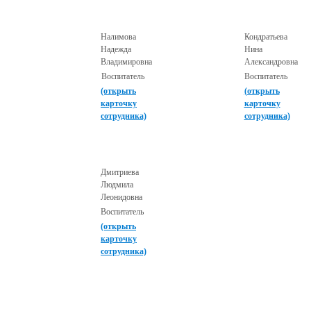
Налимова
Кондратьева
Надежда
Нина
Владимировна
Александровна
Воспитатель
Воспитатель
(открыть
(открыть
карточку
карточку
сотрудника)
сотрудника)
Дмитриева
Людмила
Леонидовна
Воспитатель
(открыть
карточку
сотрудника)