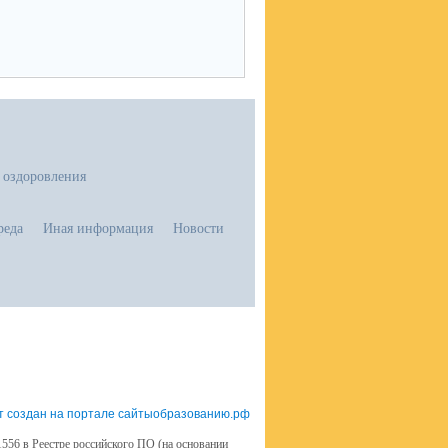
 оздоровления
реда
Иная информация
Новости
т создан на портале сайтыобразованию.рф
556 в Реестре российского ПО (на основании