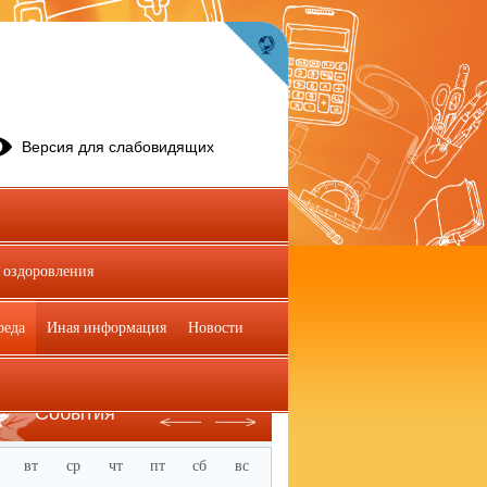
Версия для слабовидящих
 оздоровления
реда
Иная информация
Новости
Август
События
вт
ср
чт
пт
сб
вс