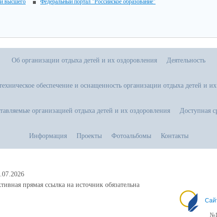
 и высшего
Федеральный портал "Российское образование"
Об организации отдыха детей и их оздоровления
Деятельность
техническое обеспечение и оснащенность организации отдыха детей и их
ставляемые организацией отдыха детей и их оздоровления
Доступная с
Информация
Проекты
Фотоальбомы
Контакты
.07.2026
тивная прямая ссылка на источник обязательна
Сай
№1