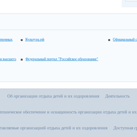
ственных
Культура.рф
Официальный с
 и высшего
Федеральный портал "Российское образование"
Об организации отдыха детей и их оздоровления
Деятельность
техническое обеспечение и оснащенность организации отдыха детей и их
ставляемые организацией отдыха детей и их оздоровления
Доступная с