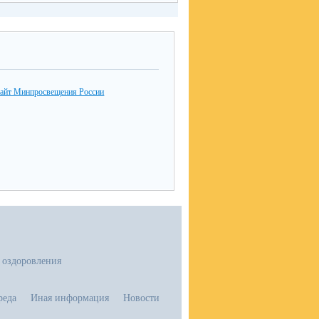
айт Минпросвещения России
 оздоровления
реда
Иная информация
Новости