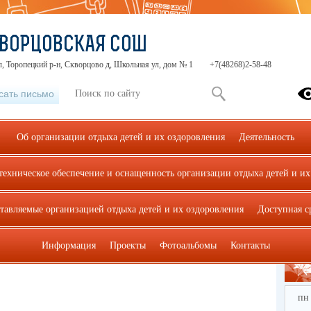
КВОРЦОВСКАЯ СОШ
л, Торопецкий р-н, Скворцово д, Школьная ул, дом № 1
+7(48268)2-58-48
сать письмо
Об организации отдыха детей и их оздоровления
Деятельность
техническое обеспечение и оснащенность организации отдыха детей и их
Нормативные правовые и иные акты в сфере противодействия
е и иные акты в сфере
ставляемые организацией отдыха детей и их оздоровления
Доступная с
рупции
Информация
Проекты
Фотоальбомы
Контакты
пн