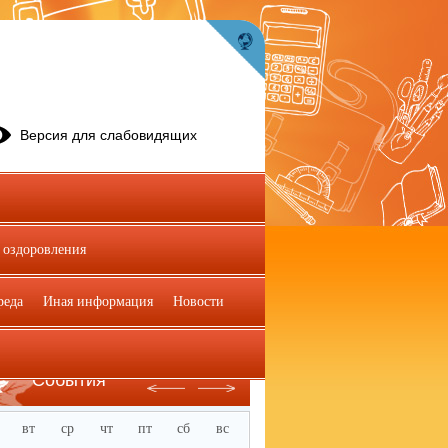
Версия для слабовидящих
 оздоровления
реда
Иная информация
Новости
Июль
События
вт
ср
чт
пт
сб
вс