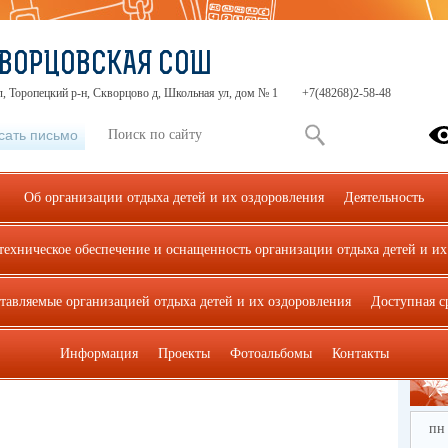
КВОРЦОВСКАЯ СОШ
л, Торопецкий р-н, Скворцово д, Школьная ул, дом № 1
+7(48268)2-58-48
сать письмо
Об организации отдыха детей и их оздоровления
Деятельность
техническое обеспечение и оснащенность организации отдыха детей и их
Комиссия по соблюдению требований к служебному поведению и
тестационная комиссия)
нию требований к служебному
ставляемые организацией отдыха детей и их оздоровления
Доступная с
рованию конфликта интересов
ссия)
Информация
Проекты
Фотоальбомы
Контакты
пн