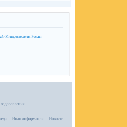
айт Минпросвещения России
 оздоровления
реда
Иная информация
Новости