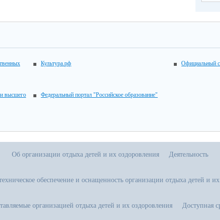
ственных
Культура.рф
Официальный с
 и высшего
Федеральный портал "Российское образование"
Об организации отдыха детей и их оздоровления
Деятельность
техническое обеспечение и оснащенность организации отдыха детей и их
ставляемые организацией отдыха детей и их оздоровления
Доступная с