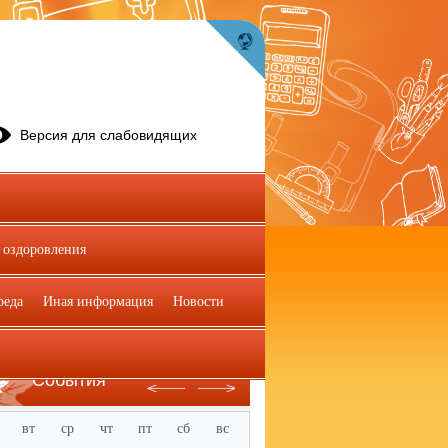
Версия для слабовидящих
 оздоровления
реда
Иная информация
Новости
Июль
События
вт
ср
чт
пт
сб
вс